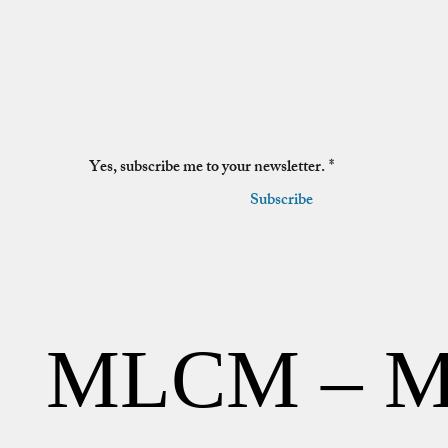
Restons Connectés
Email
*
Yes, subscribe me to your newsletter.
*
Subscribe
MLCM – M
MLCM – M