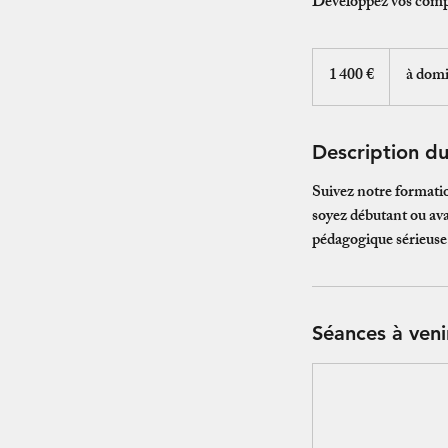
Développez vos compé
1 400
euros
1 400 €
à domi
Description du
Suivez notre formati
soyez débutant ou ava
pédagogique sérieuse
Séances à veni