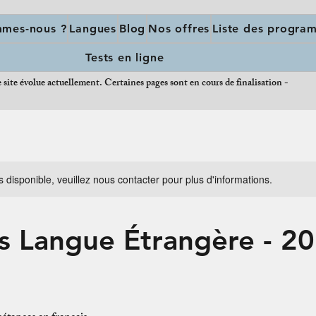
mmes-nous ?
Langues
Blog
Nos offres
Liste des progra
Tests en ligne
 site évolue actuellement. Certaines pages sont en cours de finalisation -
s disponible, veuillez nous contacter pour plus d'informations.
s Langue Étrangère - 20