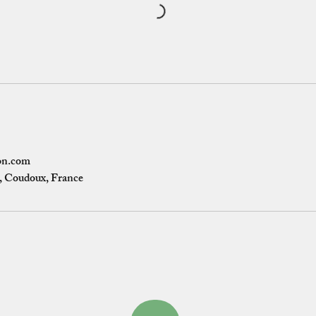
on.com
, Coudoux, France
Condit