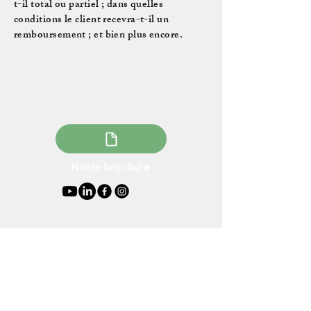
t-il total ou partiel ; dans quelles
conditions le client recevra-t-il un
remboursement ; et bien plus encore.
Contact
Restons Connectés
Notre brochure
Email
*
Yes, subscribe me to your newsletter.
*
Subscribe