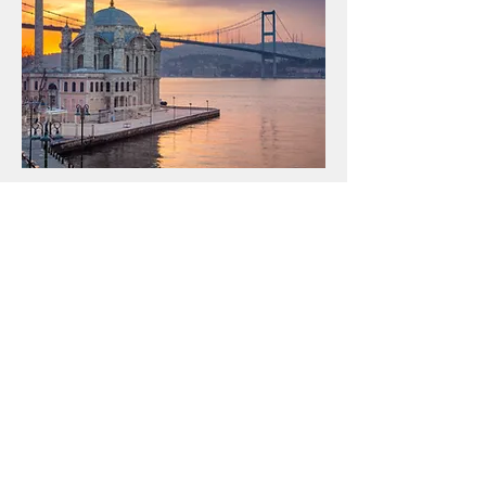
Langue structurée et logique, le turc est
accessible avec une bonne
méthodologie. Nos formations
favorisent une prise de parole rapide
tout en posant des bases grammaticales
solides.
-Bientôt disponible-
En savoir plus