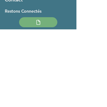
Restons Connectés
Notre brochure
Email
*
Yes, subscribe me to your newsletter.
*
Subscribe
Conditions générales d'utilisation
10 rue St Michel
13111 COUDOUX