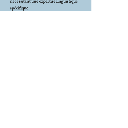
nécessitant une expertise linguistique
spécifique.
je demande mon DEVIS
Arabe, Turc, Chinois,
Japonais, Coréen, Russe
FORFAIT 20 HEURES à
partir de 35€/h/personne*
Des tarifs dégressifs sont
proposés en fonction du