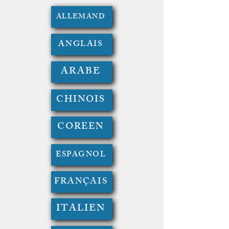
ALLEMAND
ANGLAIS
ARABE
CHINOIS
COREEN
ESPAGNOL
FRANÇAIS
ITALIEN